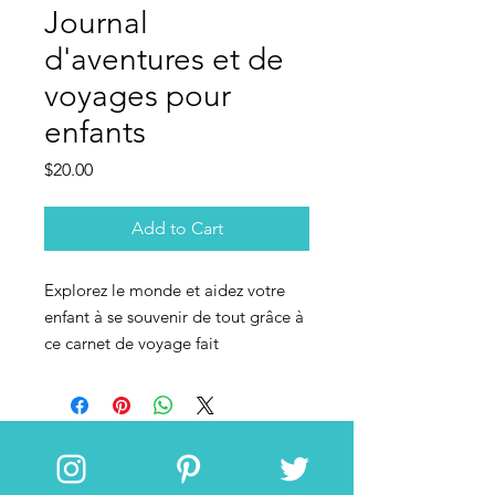
Journal
d'aventures et de
voyages pour
enfants
Price
$20.00
Add to Cart
Explorez le monde et aidez votre
enfant à se souvenir de tout grâce à
ce carnet de voyage fait
spécialement pour lui. Avec ses 62
pages et disponible en français,
anglais, espagnole et allemand ce
journal d'aventure donne à votre
enfant l'espace nécessaire pour