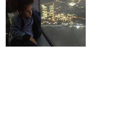
Hi world, this is us. The Traveler Butterfly
at the discovery of our fantastic world.
Come and join us while traveling with kids
on our many adventures around the
world.
Stay Informed